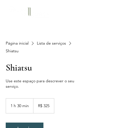
Página inicial
Lista de serviços
Shiatsu
Shiatsu
Use este espaço para descrever o seu
serviço.
325
Reais
1 h 30 min
1
R$ 325
brasileiros
3
0
m
i